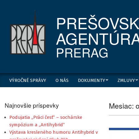
Skip
to
PREŠOVSK
content
AGENTÚR
PRERAG
Secondary
VÝROČNÉ SPRÁVY
O NÁS
DOKUMENTY
ZMLUVY
Navigation
Menu
Mesiac:
Najnovšie príspevky
Podujatia „Práci česť“ – sochárske
sympózium a „Antihybrid“
Výstava kresleného humoru Antihybrid v