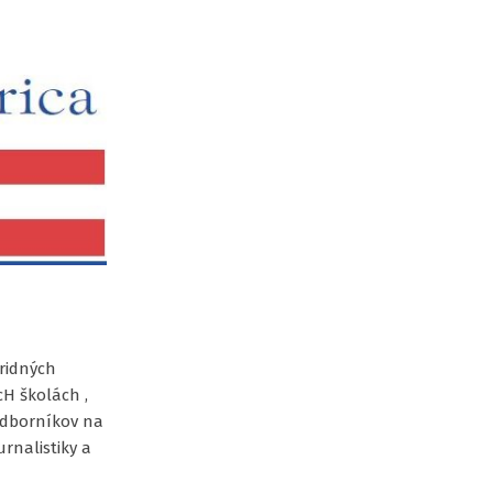
bridných
H školách ,
 odborníkov na
rnalistiky a