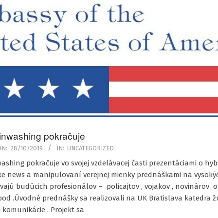
ainwashing pokračuje
ON:
28/10/2019
IN:
UNCATEGORIZED
washing pokračuje vo svojej vzdelávacej časti prezentáciami o hy
ke news a manipulovaní verejnej mienky prednáškami na vysokýc
vajú budúcich profesionálov – policajtov , vojakov , novinárov
od .Úvodné prednášky sa realizovali na UK Bratislava katedra žu
 komunikácie . Projekt sa