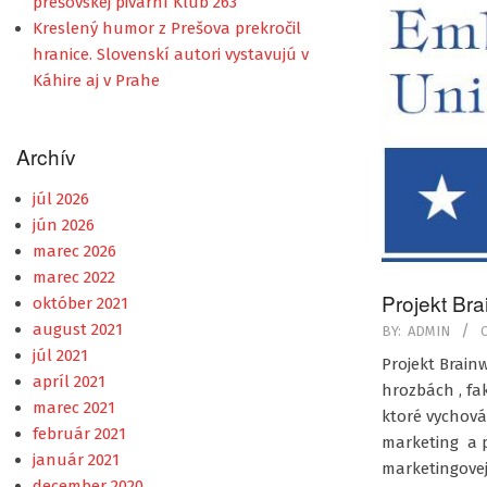
prešovskej pivární Klub 263
Kreslený humor z Prešova prekročil
hranice. Slovenskí autori vystavujú v
Káhire aj v Prahe
Archív
júl 2026
jún 2026
marec 2026
marec 2022
Projekt Br
október 2021
2019-
august 2021
BY:
ADMIN
10-
júl 2021
Projekt Brain
28
apríl 2021
hrozbách , fa
marec 2021
ktoré vychová
február 2021
marketing a p
január 2021
marketingovej
december 2020